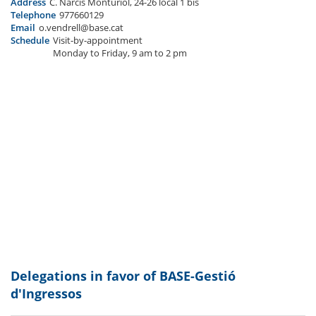
Address
C. Narcís Monturiol, 24-26 local 1 bis
Telephone
977660129
Email
o.vendrell@base.cat
Schedule
Visit-by-appointment
Monday to Friday, 9 am to 2 pm
Delegations in favor of BASE-Gestió
d'Ingressos