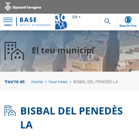
EN
MENÚ
Base On-line
Cerca
El teu municipi
You're at:
Home
Your town
BISBAL DEL PENEDÈS LA
BISBAL DEL PENEDÈS
LA