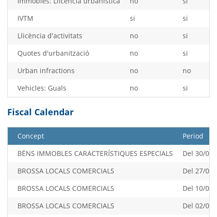
Immobles: Llicència urbanística
no
si
IVTM
si
si
Llicència d'activitats
no
si
Quotes d'urbanització
no
si
Urban infractions
no
no
Vehicles: Guals
no
si
Fiscal Calendar
Concept
Period
BÉNS IMMOBLES CARACTERÍSTIQUES ESPECIALS
Del 30/04/
BROSSA LOCALS COMERCIALS
Del 27/02/
BROSSA LOCALS COMERCIALS
Del 10/04/
BROSSA LOCALS COMERCIALS
Del 02/07/