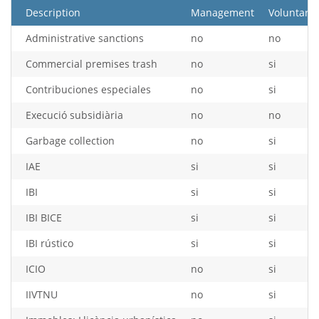
Description
Management
Voluntary 
Administrative sanctions
no
no
Commercial premises trash
no
si
Contribuciones especiales
no
si
Execució subsidiària
no
no
Garbage collection
no
si
IAE
si
si
IBI
si
si
IBI BICE
si
si
IBI rústico
si
si
ICIO
no
si
IIVTNU
no
si