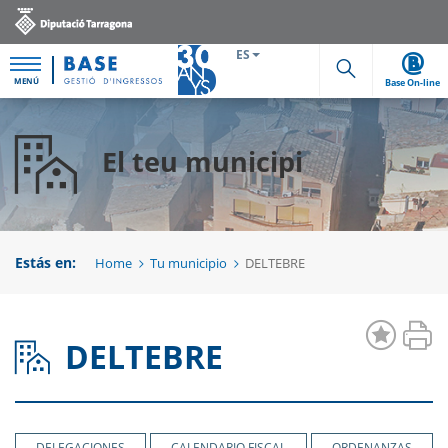
ES
MENÚ
Base On-line
Cerca
El teu municipi
Estás en:
Home
Tu municipio
DELTEBRE
DELTEBRE
DELEGACIONES
CALENDARIO FISCAL
ORDENANZAS