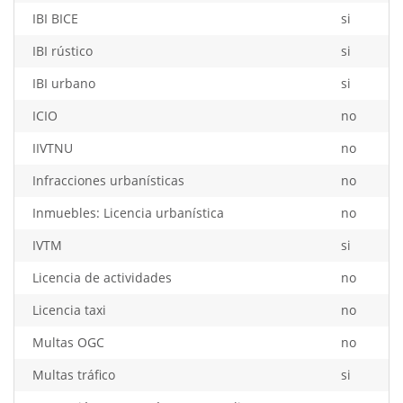
IBI BICE
si
IBI rústico
si
IBI urbano
si
ICIO
no
IIVTNU
no
Infracciones urbanísticas
no
Inmuebles: Licencia urbanística
no
IVTM
si
Licencia de actividades
no
Licencia taxi
no
Multas OGC
no
Multas tráfico
si