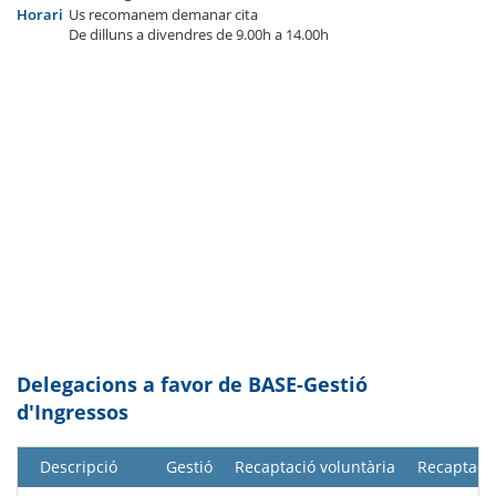
Horari
Us recomanem demanar cita
De dilluns a divendres de 9.00h a 14.00h
Delegacions a favor de BASE-Gestió
d'Ingressos
Descripció
Gestió
Recaptació voluntària
Recaptació