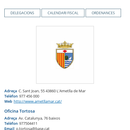
DELEGACIONS
CALENDARI FISCAL
ORDENANCES
Adreça
C. Sant Joan, 55 43860 L'Ametlla de Mar
Telèfon
977 456 000
Web
http://www.ametllamar.cat/
Oficina Tortosa
Adreça
Av. Catalunya, 76 baixos
Telèfon
977504411
Email
o.tortosa@base.cat