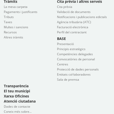
Tràmits
Cita prèvia i altres serveis
La meva carpeta
Cita prèvia
Pagaments i justificants
Validació de documents
Tributs
Notificacions i publicacions edictals
Taxes
Agència tributària (ATC)
Multes i sancions
Facturació electrònica
Recursos
Perfil del contractant
Altres tràmits
BASE
Presentació
Principis estratègics
Competències delegades
Convocatòries de personal
Centres
Protecció de dades personals
Entitats col·laboradores
Sala de premsa
Transparència
El teu municipi
Xarxa Oficines
Atenció ciutadana
Dades de contacte
Coneix més sobre...