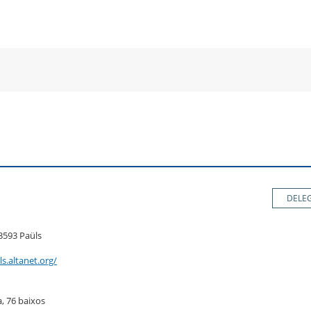
a
una
un
una
va
nova
no
nova
nestra
finestra
fin
finestra
DELE
43593 Paüls
s.altanet.org/
, 76 baixos