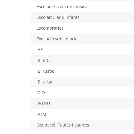
Escolar: Escola de música
Escolar: Llar d'infants
Escombraries
Execució subsidiària
IAE
IBI BICE
IBI rústic
IBI urbà
ICIO
IIVTNU
IVTM
Ocupació: Taules i cadires