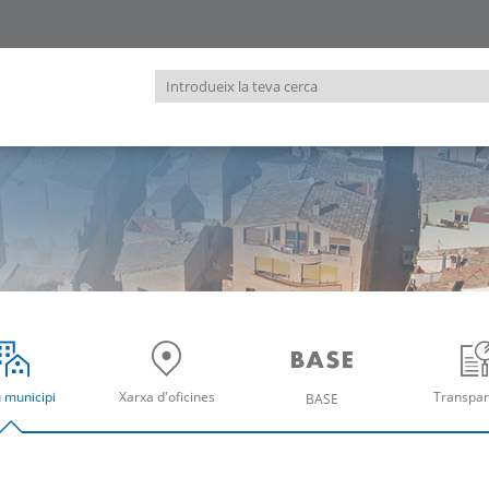
Introdueix
la
teva
cerca
u municipi
Xarxa d'oficines
Transpar
BASE
re
Obre
Ob
Obre