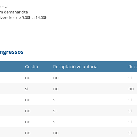
e.cat
m demanar cita
divendres de 9.00h a 14.00h
Ingressos
Gestió
Recaptació voluntària
Reca
no
no
si
si
no
no
no
si
si
no
si
si
no
si
si
no
no
si