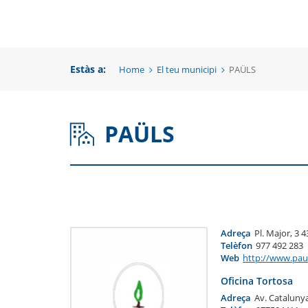
una
un
una
nova
no
nova
finestra
fi
Estàs a:
Home
El teu municipi
PAÜLS
finestra
PAÜLS
Adreça
Pl. Major, 3 
Telèfon
977 492 283
Web
http://www.paul
Oficina Tortosa
Adreça
Av. Catalunya