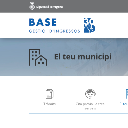
El teu municipi
Tràmits
Cita prèvia i altres
El te
Obre
Ob
serveis
Obre