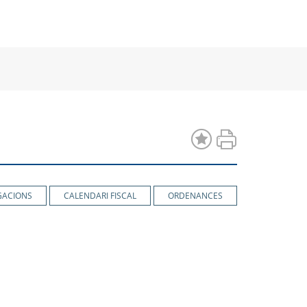
a
una
una
va
nova
nova
estra
finestra
finestra
GACIONS
CALENDARI FISCAL
ORDENANCES