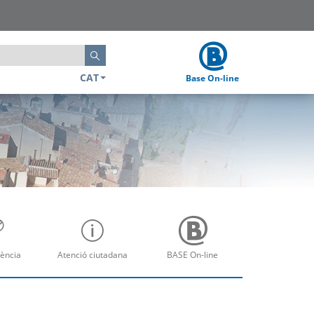
Cerca
CAT
Base On-line
ència
Atenció ciutadana
BASE On-line
re
Obre
Obre