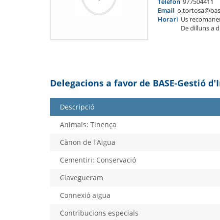
Telèfon
977504411
Email
o.tortosa@bas
Horari
Us recomane
De dilluns a 
Delegacions a favor de BASE-Gestió d'
Descripció
Animals: Tinença
Cànon de l'Aigua
Cementiri: Conservació
Clavegueram
Connexió aigua
Contribucions especials