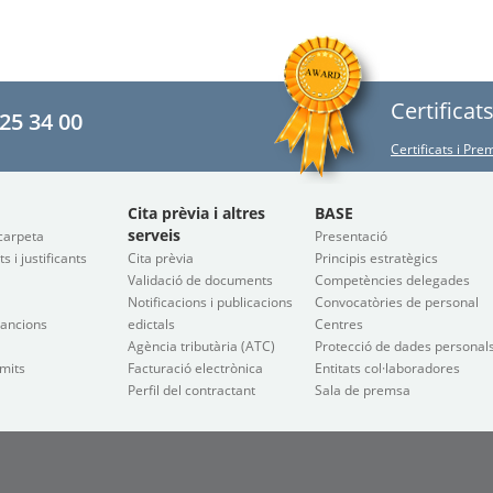
Certificat
25 34 00
Certificats i Pr
Cita prèvia i altres
BASE
serveis
carpeta
Presentació
 i justificants
Cita prèvia
Principis estratègics
Validació de documents
Competències delegades
Notificacions i publicacions
Convocatòries de personal
sancions
edictals
Centres
Agència tributària (ATC)
Protecció de dades personal
àmits
Facturació electrònica
Entitats col·laboradores
Perfil del contractant
Sala de premsa