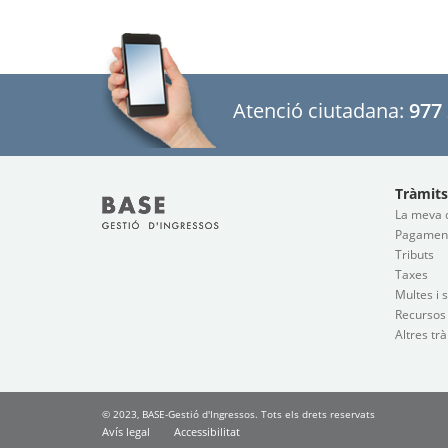
Atenció ciutadana:
977 
Tràmits
La meva 
Pagaments
Tributs
Taxes
Multes i 
Recursos
Altres tr
© 2023, BASE-Gestió d'Ingressos. Tots els drets reservats
Avís legal
Accessibilitat