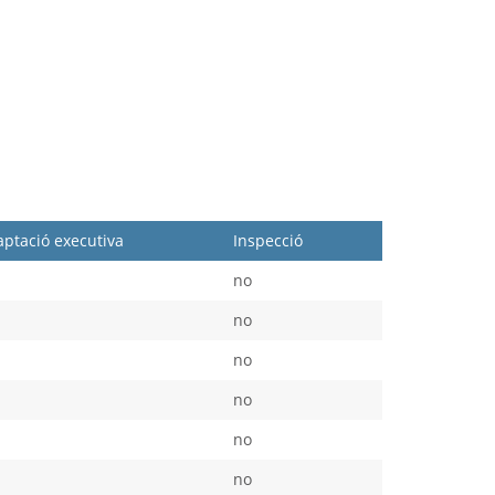
ptació executiva
Inspecció
no
no
no
no
no
no