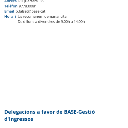
Adreça
Pl Quartera, 36
Telèfon
977830081
Email
o.falset@base.cat
Horari
Us recomanem demanar cita
De dilluns a divendres de 9.00h a 14.00h
Delegacions a favor de BASE-Gestió
d'Ingressos