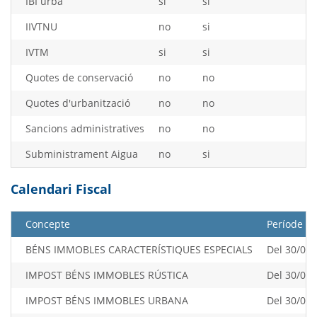
IBI urbà
si
si
IIVTNU
no
si
IVTM
si
si
Quotes de conservació
no
no
Quotes d'urbanització
no
no
Sancions administratives
no
no
Subministrament Aigua
no
si
Calendari Fiscal
Concepte
Període
BÉNS IMMOBLES CARACTERÍSTIQUES ESPECIALS
Del 30/06/
IMPOST BÉNS IMMOBLES RÚSTICA
Del 30/04/
IMPOST BÉNS IMMOBLES URBANA
Del 30/04/