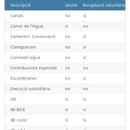
Descripció
Gestió
Recaptació voluntària
Canals
no
si
Cànon de l'Aigua
si
no
Cementiri: Conservació
no
si
Clavegueram
no
si
Connexió aigua
no
si
Contribucions especials
no
no
Escombraries
no
si
Execució subsidiària
no
no
IAE
si
si
IBI BICE
si
si
IBI rústic
si
si