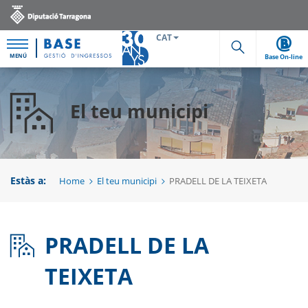
CAT
MENÚ
Base On-line
Cerca
El teu municipi
Estàs a:
Home
El teu municipi
PRADELL DE LA TEIXETA
PRADELL DE LA
TEIXETA