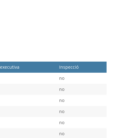
executiva
Inspecció
no
no
no
no
no
no