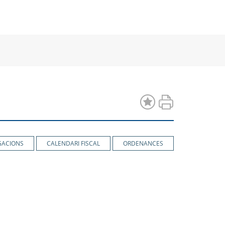
a
una
una
va
nova
nova
estra
finestra
finestra
GACIONS
CALENDARI FISCAL
ORDENANCES