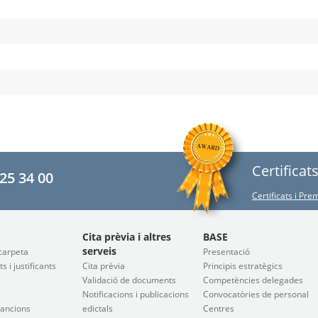
Certificat
25 34 00
Certificats i Pr
Cita prèvia i altres
BASE
serveis
carpeta
Presentació
 i justificants
Cita prèvia
Principis estratègics
Validació de documents
Competències delegades
Notificacions i publicacions
Convocatòries de personal
sancions
edictals
Centres