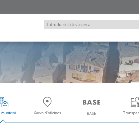
Introdueix
la
teva
cerca
u municipi
Xarxa d'oficines
Transpar
BASE
re
Obre
Ob
Obre