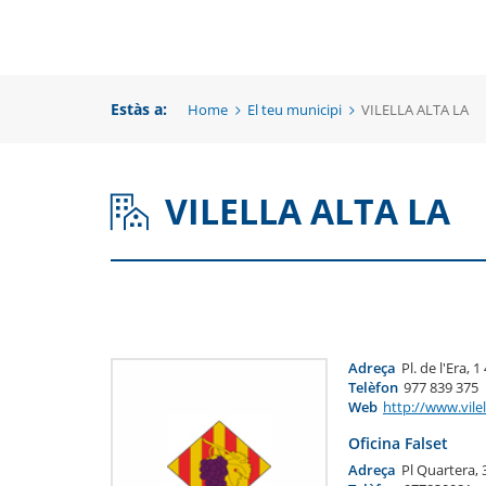
una
un
una
nova
no
nova
finestra
fi
Estàs a:
Home
El teu municipi
VILELLA ALTA LA
finestra
VILELLA ALTA LA
Adreça
Pl. de l'Era, 1
Telèfon
977 839 375
Web
http://www.vilel
Oficina Falset
Adreça
Pl Quartera, 