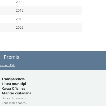
2006
2015
2016
2026
s i Premis
emis de BASE
.
Transparència
El teu municipi
Xarxa Oficines
Atenció ciutadana
Dades de contacte
Coneix més sobre...