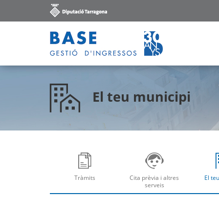
El teu municipi
Tràmits
Cita prèvia i altres
El te
Obre
Ob
serveis
Obre