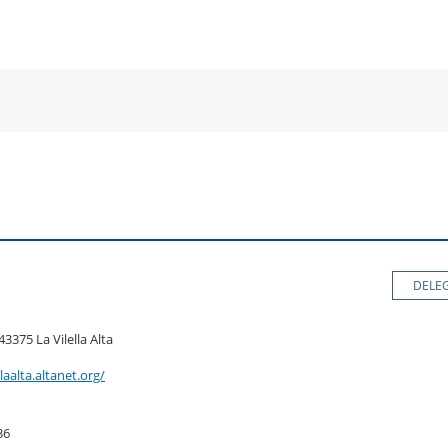
a
una
un
una
va
nova
no
nova
nestra
finestra
fin
finestra
DELE
 43375 La Vilella Alta
laalta.altanet.org/
36