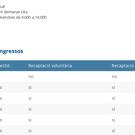
cat
m demanar cita
divendres de 9.00h a 14.00h
Ingressos
estió
Recaptació voluntària
Recaptació 
i
no
no
o
si
si
o
si
si
o
si
si
o
si
si
o
si
si