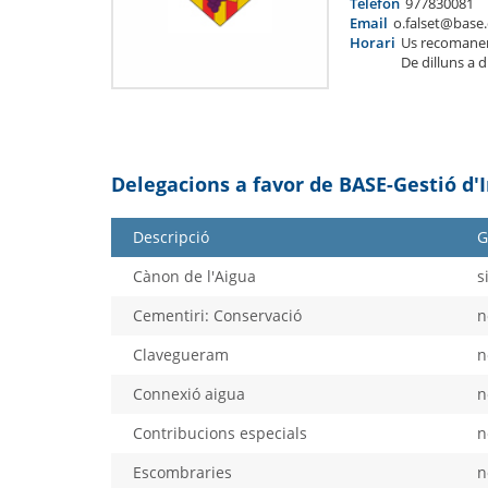
Telèfon
977830081
Email
o.falset@base.
Horari
Us recomane
De dilluns a 
Delegacions a favor de BASE-Gestió d'
Descripció
G
Cànon de l'Aigua
s
Cementiri: Conservació
n
Clavegueram
n
Connexió aigua
n
Contribucions especials
n
Escombraries
n