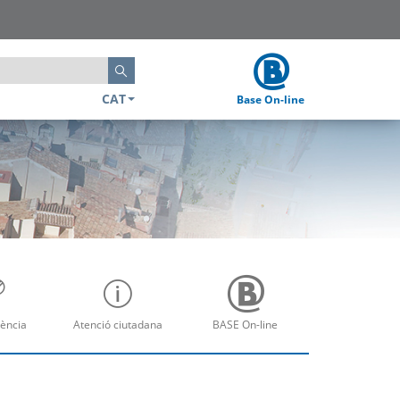
Cerca
CAT
Base On-line
ència
Atenció ciutadana
BASE On-line
re
Obre
Obre