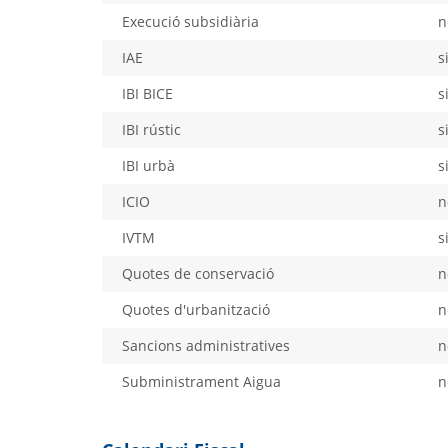
Execució subsidiària
n
IAE
s
IBI BICE
s
IBI rústic
s
IBI urbà
s
ICIO
n
IVTM
s
Quotes de conservació
n
Quotes d'urbanització
n
Sancions administratives
n
Subministrament Aigua
n