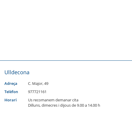
Ulldecona
Adreça
C. Major, 49
Telèfon
977721161
Horari
Us recomanem demanar cita
Dilluns, dimecres i dijous de 9.00 a 14.00 h