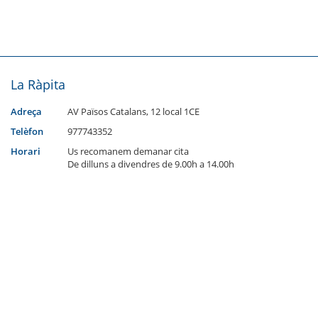
La Ràpita
Adreça
AV Països Catalans, 12 local 1CE
Telèfon
977743352
Horari
Us recomanem demanar cita
De dilluns a divendres de 9.00h a 14.00h