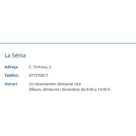
La Sénia
Adreça
C. Tortosa, 2
Telèfon
977570817
Horari
Us recomanem demanar cita
Dilluns, dimecres i divendres de 9.00 a 14.00 h