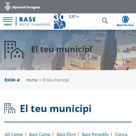
CAT
MENÚ
Base On-line
Cerca
El teu municipi
Estàs a:
Home
El teu municipi
El teu municipi
Alt Camp
|
Baix Camp
|
Baix Ebre
|
Baix Penedès
|
Conca