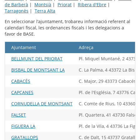
de Barberà
|
Montsià
|
Priorat
|
Ribera d'Ebre
|
Tarragonès
|
Terra Alta
En seleccionar l’ajuntament, trobareu informació referent al
calendari fiscal, les ordenances fiscals i les delegacions a
favor de BASE.
Ajuntament
Adreça
BELLMUNT DEL PRIORAT
Pl. Miquel Muntané, 2 43738 
BISBAL DE MONTSANT LA
C. La Palma, 4 43372 La Bisb
CABACÉS
C. Major, 29 43373 Cabacés
CAPÇANES
Pl. de l'Església, 7 43776 Ca
CORNUDELLA DE MONTSANT
C. Comte de Rius, 10 43360 
FALSET
Pl. Quartera, 41 43730 Falset
FIGUERA LA
Pl. de la Vila, 4 43736 La Figu
GRATALLOPS
C. de Dalt, 15 43737 Gratallo